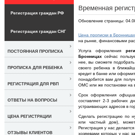
Временная регист
Регистрация граждан РФ
Обновление страницы: 04.0
Регистрация граждан СНГ
Цена прописки в Бронницах
на рынке, финансовыми расх
Услуга оформления
рег
ПОСТОЯННАЯ ПРОПИСКА
Бронницах
сейчас пользу
нее, вы сможете подобрать
ПРОПИСКА ДЛЯ РЕБЕНКА
своего ребенка в ближай
кредит в банке или оформит
понадобится вам для получ
РЕГИСТРАЦИЯ ДЛЯ РВП
ОМС или же постановки на в
Срок оформления
официа
ОТВЕТЫ НА ВОПРОСЫ
составляет 2-3 рабочих д
устраивающих адресов в го
Сделать регистрацию по н
ЦЕНА РЕГИСТРАЦИИ
или частный дом), може
Регистрация у нас делается
ОТЗЫВЫ КЛИЕНТОВ
хозяевами которых у нас з