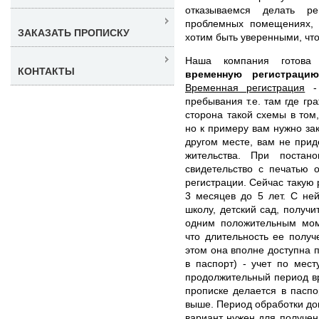
отказываемся делать ре
проблемных помещениях,
ЗАКАЗАТЬ ПРОПИСКУ
хотим быть уверенными, что
Наша компания готов
КОНТАКТЫ
временную регистрац
Временная регистрация
- 
пребывания т.е. там где г
сторона такой схемы в том,
но к примеру вам нужно зак
другом месте, вам не прид
жительства. При постан
свидетельство с печатью 
регистрации. Сейчас такую
3 месяцев до 5 лет. С не
школу, детский сад, получи
одним положительным моме
что длительность ее получ
этом она вполне доступна 
в паспорт) - учет по мест
продолжительный период вр
прописке делается в паспо
выше. Период обработки док
вариант нужен для получени